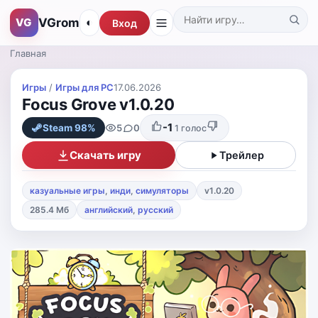
VGrom
VG
◐
Вход
Поиск по каталогу
Главная
Игры
/
Игры для PС
17.06.2026
Focus Grove v1.0.20
-1
5
0
Steam 98%
1
голос
Скачать игру
Трейлер
казуальные игры
,
инди
,
симуляторы
v1.0.20
285.4 Мб
английский
,
русский