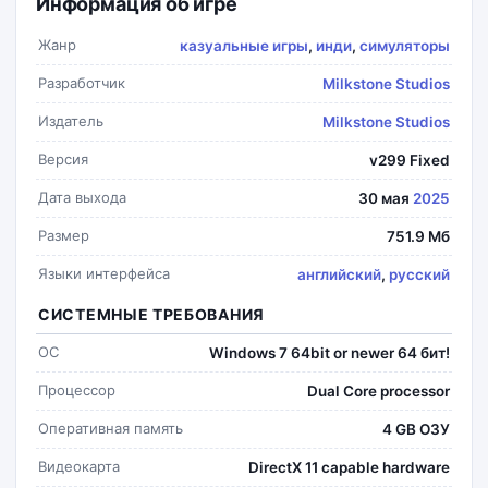
Информация об игре
Жанр
казуальные игры
,
инди
,
симуляторы
Разработчик
Milkstone Studios
Издатель
Milkstone Studios
Версия
v299 Fixed
Дата выхода
30 мая
2025
Размер
751.9 Мб
Языки интерфейса
английский
,
русский
СИСТЕМНЫЕ ТРЕБОВАНИЯ
ОС
Windows 7 64bit or newer 64 бит!
Процессор
Dual Core processor
Оперативная память
4 GB ОЗУ
Видеокарта
DirectX 11 capable hardware