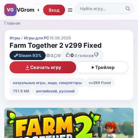
VGrom
VG
◐
Вход
Поиск по каталогу
Главная
Игры
/
Игры для PС
16.06.2026
Farm Together 2 v299 Fixed
0
3
0
Steam 93%
0
голосов
Скачать игру
Трейлер
казуальные игры
,
инди
,
симуляторы
vv299 Fixed
751.9 Мб
английский
,
русский