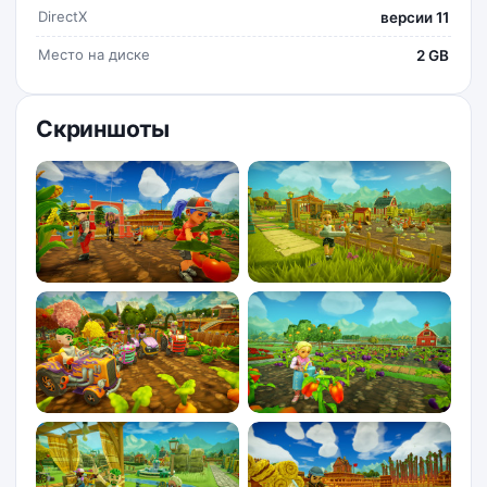
DirectX
версии 11
Место на диске
2 GB
Скриншоты