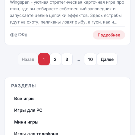
Wingspan - уютная стратегическая карточная игра про
птиц, где вы собираете собственный заповедник и
запускаете целые цепочки эффектов. Здесь ястребы
идут на охоту, пеликаны ловят рыбу, а гуси, как и
положено, держатся стаей - пернатый флот в деле!
0
2
0
Игра подойдет для 1-5 игроков, предлагает
Подробнее
Назад
1
2
3
...
10
Далее
РАЗДЕЛЫ
Все игры
Игры для PC
Мини игры
Игры для телефона