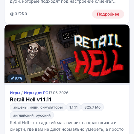
духи, которые подходят под настроение клиента?
Тогда здесь можно смешивать ароматные эссенции,
0
3
0
собирать свои рецепты и делать парфюм с разными
Подробнее
акцентами и
97%
Игры
/
Игры для PС
17.06.2026
Retail Hell v1.1.11
экшены, инди, симуляторы
1.1.11
825.7 Мб
английский, русский
Retail Hell - это адский магазинчик на краю жизни и
смерти, где вам не дают нормально умереть, а просто