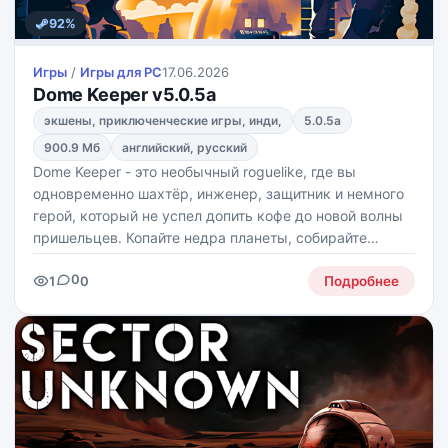
92%
Игры
/
Игры для PС
17.06.2026
Dome Keeper v5.0.5a
экшены, приключенческие игры, инди,
5.0.5a
900.9 Мб
английский, русский
Dome Keeper - это необычный roguelike, где вы
одновременно шахтёр, инженер, защитник и немного
герой, который не успел допить кофе до новой волны
пришельцев. Копайте недра планеты, собирайте
ресурсы, находите древние артефакты и превращайте
0
1
0
всё это в полезные улучшения, чтобы ваш купол не
Подробнее