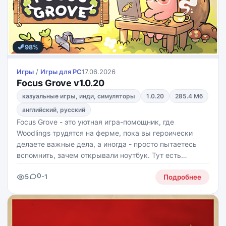
98%
Игры
/
Игры для PС
17.06.2026
Focus Grove v1.0.20
казуальные игры, инди, симуляторы
1.0.20
285.4 Мб
английский, русский
Focus Grove - это уютная игра-помощник, где
Woodlings трудятся на ферме, пока вы героически
делаете важные дела, а иногда - просто пытаетесь
вспомнить, зачем открывали ноутбук. Тут есть
Pomodoro, трекер задач, звуки природы, привычки,
0
5
-1
заметки и лесная ферма, которая растёт вместе с
Подробнее
вашим