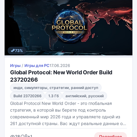
73%
Игры
/
Игры для PС
17.06.2026
Global Protocol: New World Order Build
23720266
инди, симуляторы, стратегии, ранний доступ
Build 23720266
1.3 Гб
английский, русский
Global Protocol New World Order - это глобальная
стратегия, в которой вы берете под контроль
современный мир 2026 года и управляете одной из
261 доступной страны. Вас ждут реальные данные о
ВВП, населении, армии, ресурсах, альянсах и
0
28
+1
политической системе, а дальнейшая судьба
Подробнее