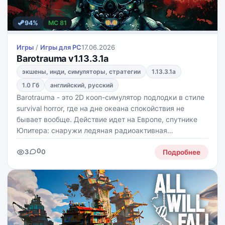
94%
MC 81
Игры
/
Игры для PС
17.06.2026
Barotrauma v1.13.3.1a
экшены, инди, симуляторы, стратегии
1.13.3.1a
1.0 Гб
английский, русский
Barotrauma - это 2D кооп-симулятор подлодки в стиле
survival horror, где на дне океана спокойствия не
бывает вообще. Действие идет на Европе, спутнике
Юпитера: снаружи ледяная радиоактивная
поверхность, внутри - темные воды, руины и всякая
0
3
0
подводная жуть. Тут надо не просто плавать, а
Подробнее
выживать,