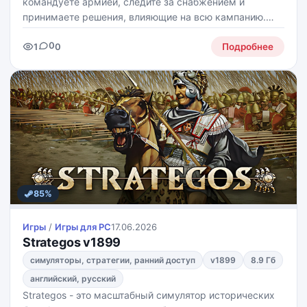
командуете армией, следите за снабжением и
принимаете решения, влияющие на всю кампанию.
Вас ждут напряжённые бои без ходов, где важны
0
1
0
мораль, выносливость, местность и дисциплина, а не
Подробнее
только численность.
85%
Игры
/
Игры для PС
17.06.2026
Strategos v1899
симуляторы, стратегии, ранний доступ
v1899
8.9 Гб
английский, русский
Strategos - это масштабный симулятор исторических