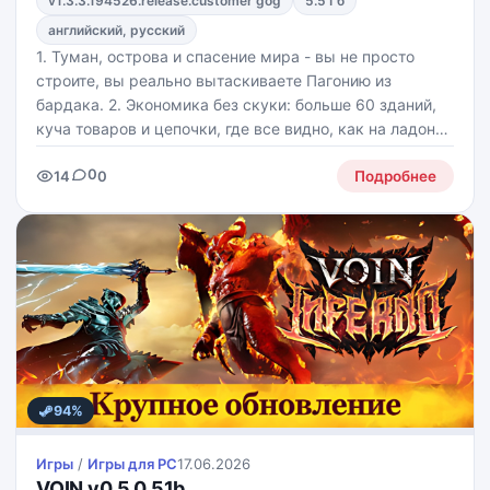
v1.3.3.194526.release.customer gog
5.5 Гб
английский, русский
1. Туман, острова и спасение мира - вы не просто
строите, вы реально вытаскиваете Пагонию из
бардака. 2. Экономика без скуки: больше 60 зданий,
куча товаров и цепочки, где все видно, как на ладони,
а не "магия, и оно работает". 3. Исследование
0
14
0
островов с сюрпризами: новые племена,
Подробнее
94%
Игры
/
Игры для PС
17.06.2026
VOIN v0.5.0.51b