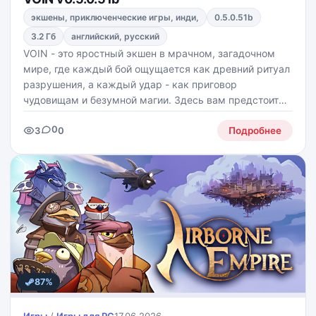
экшены, приключенческие игры, инди,
0.5.0.51b
3.2 Гб
английский, русский
VOIN - это яростный экшен в мрачном, загадочном
мире, где каждый бой ощущается как древний ритуал
разрушения, а каждый удар - как приговор
чудовищам и безумной магии. Здесь вам предстоит
стать не просто героем, а самой стихией: мчаться
0
3
0
сквозь руины, обрушивать на врагов силу ветра, огня
Подробнее
и
87%