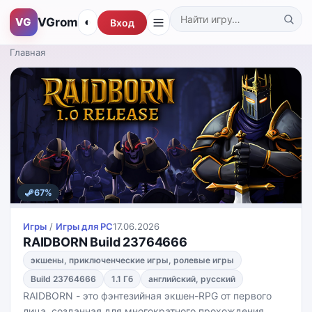
VGrom
VG
◐
Вход
Поиск по каталогу
Главная
67%
Игры
/
Игры для PС
17.06.2026
RAIDBORN Build 23764666
экшены, приключенческие игры, ролевые игры
Build 23764666
1.1 Гб
английский, русский
RAIDBORN - это фэнтезийная экшен-RPG от первого
лица, созданная для многократного прохождения.