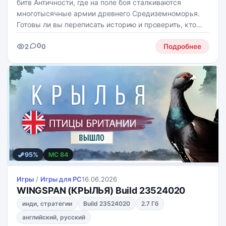
битв Античности, где на поле боя сталкиваются
многотысячные армии древнего Средиземноморья.
Готовы ли вы переписать историю и проверить, кто
сильнее: Рим, Карфаген или, может быть, те самые
0
2
0
"бессмертные" персидских войн?
Подробнее
95%
MC 84
Игры
/
Игры для PС
16.06.2026
WINGSPAN (КРЫЛЬЯ) Build 23524020
инди, стратегии
Build 23524020
2.7 Гб
английский, русский