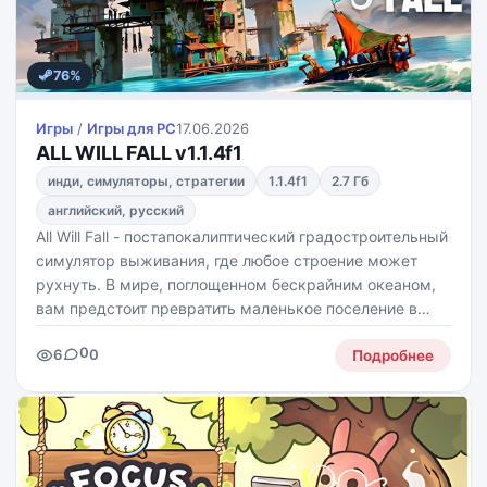
76%
Игры
/
Игры для PС
17.06.2026
ALL WILL FALL v1.1.4f1
инди, симуляторы, стратегии
1.1.4f1
2.7 Гб
английский, русский
All Will Fall - постапокалиптический градостроительный
симулятор выживания, где любое строение может
рухнуть. В мире, поглощенном бескрайним океаном,
вам предстоит превратить маленькое поселение в
огромный вертикальный город, балансируя на грани
0
6
0
катастрофы.
Подробнее