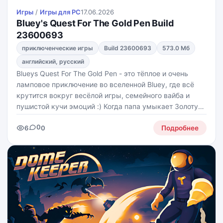
Игры
/
Игры для PС
17.06.2026
Bluey's Quest For The Gold Pen Build
23600693
приключенческие игры
Build 23600693
573.0 Мб
английский, русский
Blueys Quest For The Gold Pen - это тёплое и очень
ламповое приключение во вселенной Bluey, где всё
крутится вокруг весёлой игры, семейного вайба и
пушистой кучи эмоций :) Когда папа умыкает Золотую
Ручку, без которой Блуи не может закончить свой
0
6
0
рисунок, начинается настоящий движ - героиня
Подробнее
вместе