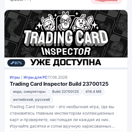
государства зависит
97%
Игры
/
Игры для PС
17.06.2026
Trading Card Inspector Build 23700125
инди, симуляторы
Build 23700125
416.4 Мб
английский, русский
Trading Card Inspector - это необычная игра, где вы
становитесь главным инспектором коллекционных
карт и проверяете, настоящая ли каждая из них.
Изучайте десятки и сотни вручную нарисованных