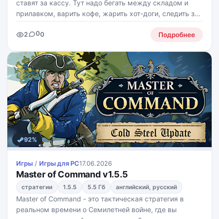
ставят за кассу. Тут надо бегать между складом и
прилавком, варить кофе, жарить хот-доги, следить за
чистотой и пытаться не словить проклятие от
0
2
0
очередного монстра-клиента. Клиент, конечно,
Подробнее
92%
Игры
/
Игры для PС
17.06.2026
Master of Command v1.5.5
стратегии
1.5.5
5.5 Гб
английский, русский
Master of Command - это тактическая стратегия в
реальном времени о Семилетней войне, где вы