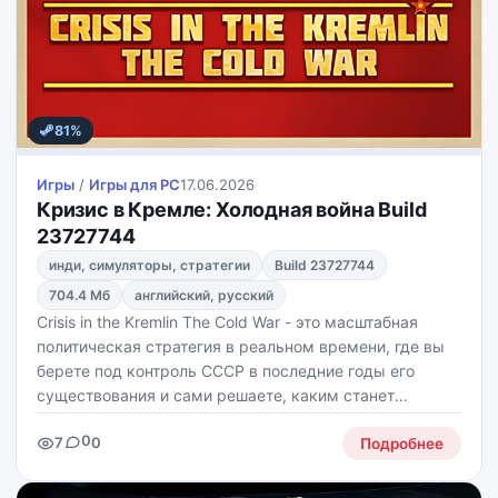
81%
Игры
/
Игры для PС
17.06.2026
Кризис в Кремле: Холодная война Build
23727744
инди, симуляторы, стратегии
Build 23727744
704.4 Мб
английский, русский
Crisis in the Kremlin The Cold War - это масштабная
политическая стратегия в реальном времени, где вы
берете под контроль СССР в последние годы его
существования и сами решаете, каким станет
будущее сверхдержавы. Вам предстоит управлять
0
7
0
экономикой, внешней политикой, внутренними
Подробнее
реформами и