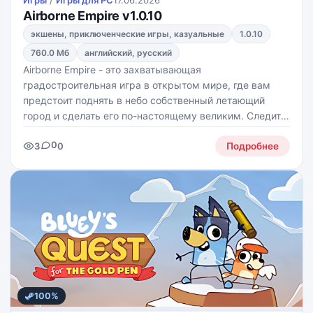
Игры
/
Игры для PС
17.06.2026
Airborne Empire v1.0.10
экшены, приключенческие игры, казуальные
1.0.10
760.0 Мб
английский, русский
Airborne Empire - это захватывающая
градостроительная игра в открытом мире, где вам
предстоит поднять в небо собственный летающий
город и сделать его по-настоящему великим. Следите
за балансом подъёмной силы, тяги и равновесия,
0
3
0
развивайте инфраструктуру, заботьтесь о жителях и
Подробнее
отражайте атаки
100%