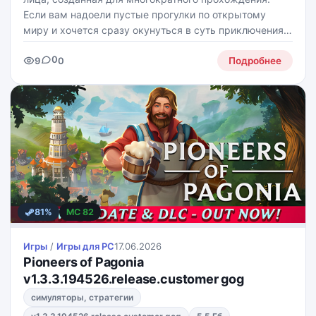
Если вам надоели пустые прогулки по открытому
миру и хочется сразу окунуться в суть приключения,
игра предлагает насыщенный опыт подземелий без
0
9
0
лишних отвлечений.
Подробнее
81%
MC 82
Игры
/
Игры для PС
17.06.2026
Pioneers of Pagonia
v1.3.3.194526.release.customer gog
симуляторы, стратегии