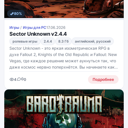
80%
Игры
/
Игры для PС
17.06.2026
Sector Unknown v2.4.4
ролевые игры
2.4.4
8.3 Гб
английский, русский
Sector Unknown - это яркая изометрическая RPG в
духе Fallout 2, Knights of the Old Republic и Fallout: New
Vegas, где каждое решение может аукнуться так, что
даже космос нервно поперхнётся. Вы начинаете как
заключённый, сбегаете на спасательной капсуле,
0
4
0
терпите крушение на заброшенной планете и
Подробнее