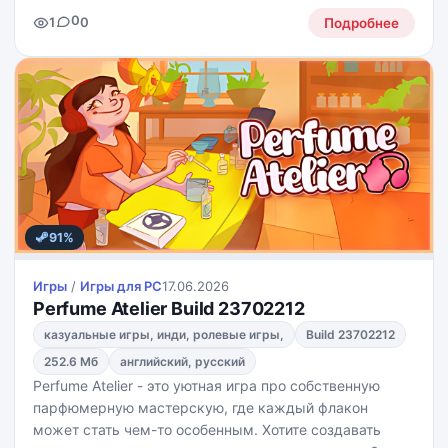
карточек, находите ошибки, сверяйтесь с
0
1
0
подсказками и определяйте их стоимость, а подделки
Подробнее
отправляйте в
91%
Игры
/
Игры для PС
17.06.2026
Perfume Atelier Build 23702212
казуальные игры, инди, ролевые игры,
Build 23702212
252.6 Мб
английский, русский
Perfume Atelier - это уютная игра про собственную
парфюмерную мастерскую, где каждый флакон
может стать чем-то особенным. Хотите создавать