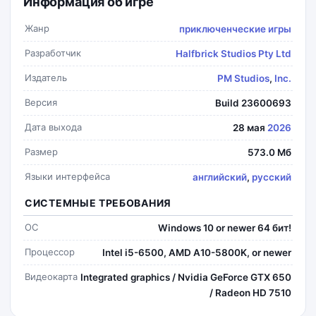
Информация об игре
Жанр
приключенческие игры
Разработчик
Halfbrick Studios Pty Ltd
Издатель
PM Studios
,
Inc.
Версия
Build 23600693
Дата выхода
28 мая
2026
Размер
573.0 Мб
Языки интерфейса
английский
,
русский
СИСТЕМНЫЕ ТРЕБОВАНИЯ
ОС
Windows 10 or newer 64 бит!
Процессор
Intel i5-6500, AMD A10-5800K, or newer
Видеокарта
Integrated graphics / Nvidia GeForce GTX 650
/ Radeon HD 7510