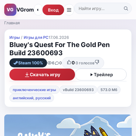
VGrom
VG
◐
Вход
Поиск по каталогу
Главная
Игры
/
Игры для PС
17.06.2026
Bluey's Quest For The Gold Pen
Build 23600693
0
6
0
Steam 100%
0
голосов
Скачать игру
Трейлер
приключенческие игры
vBuild 23600693
573.0 Мб
английский
,
русский