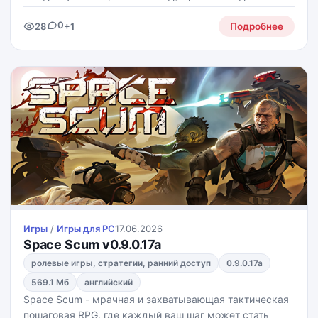
ВВП, населении, армии, ресурсах, альянсах и
0
28
+1
политической системе, а дальнейшая судьба
Подробнее
государства зависит
Игры
/
Игры для PС
17.06.2026
Space Scum v0.9.0.17a
ролевые игры, стратегии, ранний доступ
0.9.0.17a
569.1 Мб
английский
Space Scum - мрачная и захватывающая тактическая
пошаговая RPG, где каждый ваш шаг может стать