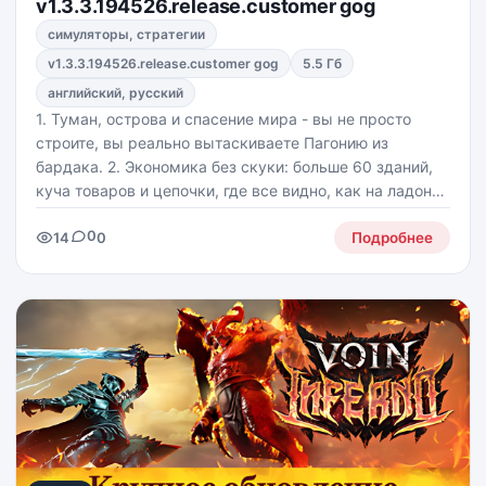
v1.3.3.194526.release.customer gog
симуляторы, стратегии
v1.3.3.194526.release.customer gog
5.5 Гб
английский, русский
1. Туман, острова и спасение мира - вы не просто
строите, вы реально вытаскиваете Пагонию из
бардака. 2. Экономика без скуки: больше 60 зданий,
куча товаров и цепочки, где все видно, как на ладони,
а не "магия, и оно работает". 3. Исследование
0
14
0
островов с сюрпризами: новые племена,
Подробнее