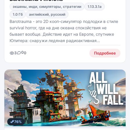
экшены, инди, симуляторы, стратегии
1.13.3.1a
1.0 Гб
английский, русский
Barotrauma - это 2D кооп-симулятор подлодки в стиле
survival horror, где на дне океана спокойствия не
бывает вообще. Действие идет на Европе, спутнике
Юпитера: снаружи ледяная радиоактивная
поверхность, внутри - темные воды, руины и всякая
0
3
0
подводная жуть. Тут надо не просто плавать, а
Подробнее
выживать,
76%