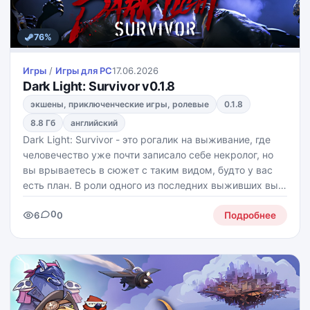
76%
Игры
/
Игры для PС
17.06.2026
Dark Light: Survivor v0.1.8
экшены, приключенческие игры, ролевые
0.1.8
8.8 Гб
английский
Dark Light: Survivor - это рогалик на выживание, где
человечество уже почти записало себе некролог, но
вы врываетесь в сюжет с таким видом, будто у вас
есть план. В роли одного из последних выживших вы
отправляетесь через расколотый мультивселенский
0
6
0
кошмар на Фантомном Поезде в поисках
Подробнее