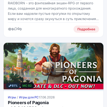
RAIDBORN - это фэнтезийная экшен-RPG от первого
лица, созданная для многократного прохождения.
Если вам надоели пустые прогулки по открытому
миру и хочется сразу окунуться в суть приключения,
игра предлагает насыщенный опыт подземелий без
0
9
0
лишних отвлечений.
Подробнее
81%
MC 82
Игры
/
Игры для PС
17.06.2026
Pioneers of Pagonia