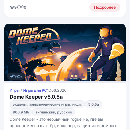
нашего мира, а вам предстоит стать тем, кто
0
9
0
остановит надвигающуюся катастрофу и раскроет
Подробнее
тайны этого опасного
92%
Игры
/
Игры для PС
17.06.2026
Dome Keeper v5.0.5a
экшены, приключенческие игры, инди,
5.0.5a
900.9 Мб
английский, русский
Dome Keeper - это необычный roguelike, где вы
одновременно шахтёр, инженер, защитник и немного