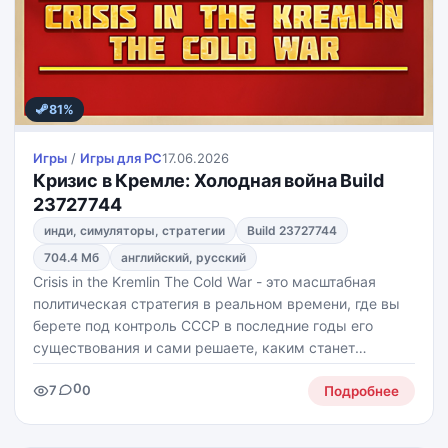
81%
Игры
/
Игры для PС
17.06.2026
Кризис в Кремле: Холодная война Build
23727744
инди, симуляторы, стратегии
Build 23727744
704.4 Мб
английский, русский
Crisis in the Kremlin The Cold War - это масштабная
политическая стратегия в реальном времени, где вы
берете под контроль СССР в последние годы его
существования и сами решаете, каким станет
будущее сверхдержавы. Вам предстоит управлять
0
7
0
экономикой, внешней политикой, внутренними
Подробнее
реформами и