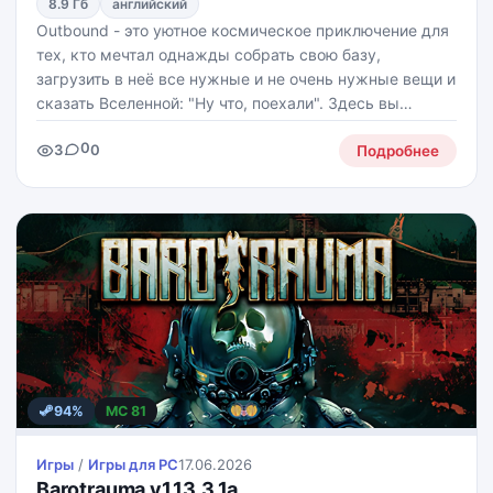
8.9 Гб
английский
Outbound - это уютное космическое приключение для
тех, кто мечтал однажды собрать свою базу,
загрузить в неё все нужные и не очень нужные вещи и
сказать Вселенной: "Ну что, поехали". Здесь вы
отправляетесь на далёкую, неизвестную планету, где
0
3
0
придётся строить, исследовать, добывать
Подробнее
94%
MC 81
Игры
/
Игры для PС
17.06.2026
Barotrauma v1.13.3.1a