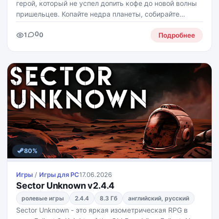
герой, который не успел допить кофе до новой волны
пришельцев. Копайте недра планеты, собирайте
ресурсы, находите древние артефакты и превращайте
0
1
0
всё это в полезные улучшения, чтобы ваш купол не
Подробнее
80%
Игры
/
Игры для PС
17.06.2026
Sector Unknown v2.4.4
ролевые игры
2.4.4
8.3 Гб
английский, русский
Sector Unknown - это яркая изометрическая RPG в