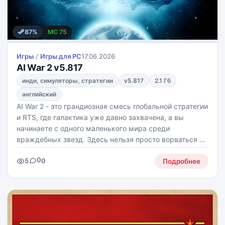
87%
MC 75
Игры
/
Игры для PС
17.06.2026
AI War 2 v5.817
инди, симуляторы, стратегии
v5.817
2.1 Гб
английский
AI War 2 - это грандиозная смесь глобальной стратегии
и RTS, где галактика уже давно захвачена, а вы
начинаете с одного маленького мира среди
враждебных звезд. Здесь нельзя просто ворваться с
криком "за мной, орлы!" - лучше тихо расширяться, не
0
5
0
привлекая лишнего внимания, строить империю
Подробнее