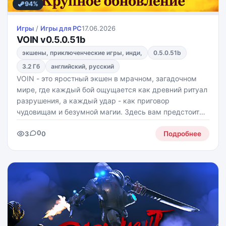
94%
Игры
/
Игры для PС
17.06.2026
VOIN v0.5.0.51b
экшены, приключенческие игры, инди,
0.5.0.51b
3.2 Гб
английский, русский
VOIN - это яростный экшен в мрачном, загадочном
мире, где каждый бой ощущается как древний ритуал
разрушения, а каждый удар - как приговор
чудовищам и безумной магии. Здесь вам предстоит
стать не просто героем, а самой стихией: мчаться
0
3
0
сквозь руины, обрушивать на врагов силу ветра, огня
Подробнее
и