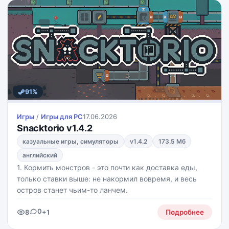
91%
Игры
/
Игры для PС
17.06.2026
Snacktorio v1.4.2
казуальные игры, симуляторы
v1.4.2
173.5 Мб
английский
1. Кормить монстров - это почти как доставка еды,
только ставки выше: не накормил вовремя, и весь
остров станет чьим-то ланчем.
0
8
+1
Подробнее