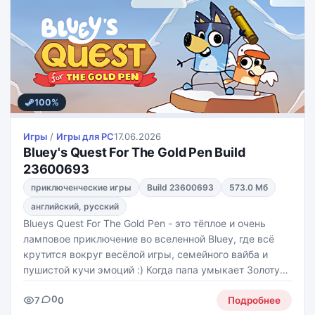
100%
Игры
/
Игры для PС
17.06.2026
Bluey's Quest For The Gold Pen Build
23600693
приключенческие игры
Build 23600693
573.0 Мб
английский, русский
Blueys Quest For The Gold Pen - это тёплое и очень
ламповое приключение во вселенной Bluey, где всё
крутится вокруг весёлой игры, семейного вайба и
пушистой кучи эмоций :) Когда папа умыкает Золотую
Ручку, без которой Блуи не может закончить свой
0
7
0
рисунок, начинается настоящий движ - героиня
Подробнее