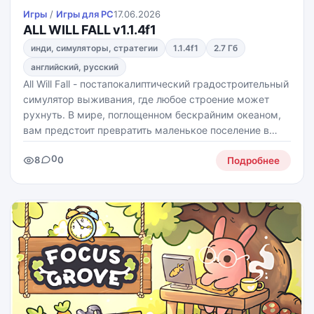
Игры
/
Игры для PС
17.06.2026
ALL WILL FALL v1.1.4f1
инди, симуляторы, стратегии
1.1.4f1
2.7 Гб
английский, русский
All Will Fall - постапокалиптический градостроительный
симулятор выживания, где любое строение может
рухнуть. В мире, поглощенном бескрайним океаном,
вам предстоит превратить маленькое поселение в
огромный вертикальный город, балансируя на грани
0
8
0
катастрофы.
Подробнее