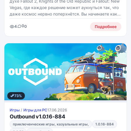
духе Fallout 2, Knights of the Old Republic и Fallout: New
Vegas, где каждое решение может аукнуться так, что
даже космос нервно поперхнётся. Вы начинаете как
заключённый, сбегаете на спасательной капсуле,
0
4
0
терпите крушение на заброшенной планете и
Подробнее
73%
Игры
/
Игры для PС
17.06.2026
Outbound v1.0.16-884
приключенческие игры, казуальные игры,
1.0.16-884