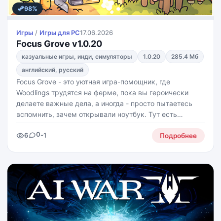
98%
Игры
/
Игры для PС
17.06.2026
Focus Grove v1.0.20
казуальные игры, инди, симуляторы
1.0.20
285.4 Мб
английский, русский
Focus Grove - это уютная игра-помощник, где
Woodlings трудятся на ферме, пока вы героически
делаете важные дела, а иногда - просто пытаетесь
вспомнить, зачем открывали ноутбук. Тут есть
Pomodoro, трекер задач, звуки природы, привычки,
0
6
-1
заметки и лесная ферма, которая растёт вместе с
Подробнее
вашим