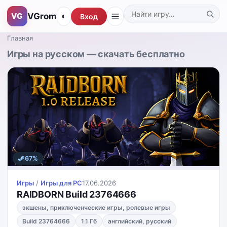
VGrom
VG
◐
Вход
Поиск по каталогу
Главная
Игры на русском — скачать бесплатно
67%
Игры
/
Игры для PС
17.06.2026
RAIDBORN Build 23764666
экшены, приключенческие игры, ролевые игры
Build 23764666
1.1 Гб
английский, русский