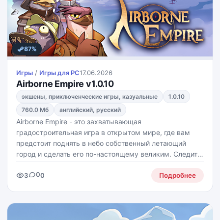
87%
Игры
/
Игры для PС
17.06.2026
Airborne Empire v1.0.10
экшены, приключенческие игры, казуальные
1.0.10
760.0 Мб
английский, русский
Airborne Empire - это захватывающая
градостроительная игра в открытом мире, где вам
предстоит поднять в небо собственный летающий
город и сделать его по-настоящему великим. Следите
за балансом подъёмной силы, тяги и равновесия,
0
3
0
развивайте инфраструктуру, заботьтесь о жителях и
Подробнее
отражайте атаки