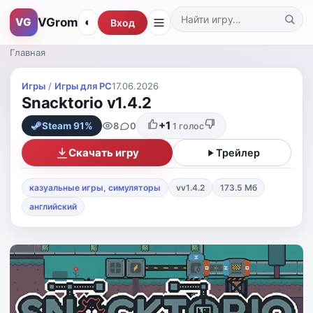
VGrom
VG
◐
Вход
Поиск по каталогу
Главная
Игры
/
Игры для PС
17.06.2026
Snacktorio v1.4.2
+1
8
0
Steam 91%
1
голос
Скачать игру
Трейлер
казуальные игры
,
симуляторы
vv1.4.2
173.5 Мб
английский