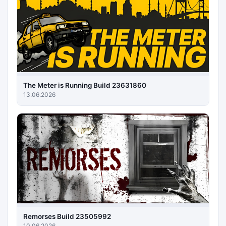
The Meter is Running Build 23631860
13.06.2026
Remorses Build 23505992
10.06.2026