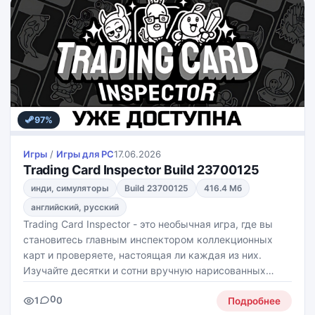
97%
Игры
/
Игры для PС
17.06.2026
Trading Card Inspector Build 23700125
инди, симуляторы
Build 23700125
416.4 Мб
английский, русский
Trading Card Inspector - это необычная игра, где вы
становитесь главным инспектором коллекционных
карт и проверяете, настоящая ли каждая из них.
Изучайте десятки и сотни вручную нарисованных
карточек, находите ошибки, сверяйтесь с
0
1
0
подсказками и определяйте их стоимость, а подделки
Подробнее