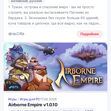
английский, русский
1. Туман, острова и спасение мира - вы не просто
строите, вы реально вытаскиваете Пагонию из
бардака. 2. Экономика без скуки: больше 60 зданий,
куча товаров и цепочки, где все видно, как на ладони,
а не "магия, и оно работает". 3. Исследование
0
14
0
островов с сюрпризами: новые племена,
Подробнее
87%
Игры
/
Игры для PС
17.06.2026
Airborne Empire v1.0.10