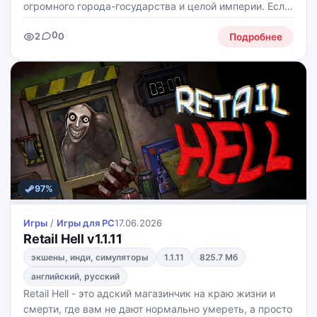
огромного города-государства и целой империи. Если
вы любите игры, в которых важны и экономика, и
0
2
0
политика, и войны, вот 5 причин скачать эту игру:
Подробнее
97%
Игры
/
Игры для PС
17.06.2026
Retail Hell v1.1.11
экшены, инди, симуляторы
1.1.11
825.7 Мб
английский, русский
Retail Hell - это адский магазинчик на краю жизни и
смерти, где вам не дают нормально умереть, а просто