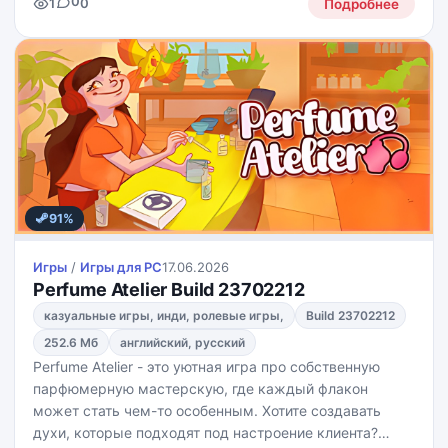
0
1
0
превращайте небольшой поселок в процветающий
Подробнее
город. Игра предлагает
91%
Игры
/
Игры для PС
17.06.2026
Perfume Atelier Build 23702212
казуальные игры, инди, ролевые игры,
Build 23702212
252.6 Мб
английский, русский
Perfume Atelier - это уютная игра про собственную
парфюмерную мастерскую, где каждый флакон
может стать чем-то особенным. Хотите создавать
духи, которые подходят под настроение клиента?