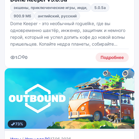
экшены, приключенческие игры, инди,
5.0.5a
900.9 Мб
английский, русский
Dome Keeper - это необычный roguelike, где вы
одновременно шахтёр, инженер, защитник и немного
герой, который не успел допить кофе до новой волны
пришельцев. Копайте недра планеты, собирайте
ресурсы, находите древние артефакты и превращайте
0
1
0
всё это в полезные улучшения, чтобы ваш купол не
Подробнее
73%