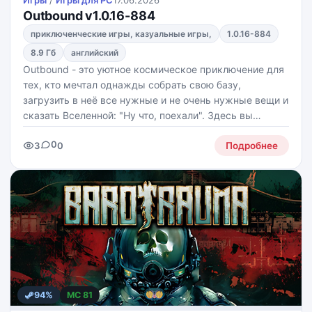
Игры
/
Игры для PС
17.06.2026
Outbound v1.0.16-884
приключенческие игры, казуальные игры,
1.0.16-884
8.9 Гб
английский
Outbound - это уютное космическое приключение для
тех, кто мечтал однажды собрать свою базу,
загрузить в неё все нужные и не очень нужные вещи и
сказать Вселенной: "Ну что, поехали". Здесь вы
отправляетесь на далёкую, неизвестную планету, где
0
3
0
придётся строить, исследовать, добывать
Подробнее
94%
MC 81