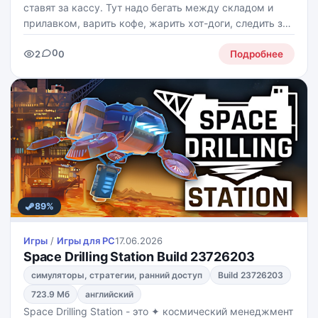
ставят за кассу. Тут надо бегать между складом и
прилавком, варить кофе, жарить хот-доги, следить за
чистотой и пытаться не словить проклятие от
0
2
0
очередного монстра-клиента. Клиент, конечно,
Подробнее
89%
Игры
/
Игры для PС
17.06.2026
Space Drilling Station Build 23726203
симуляторы, стратегии, ранний доступ
Build 23726203
723.9 Мб
английский
Space Drilling Station - это ✦ космический менеджмент