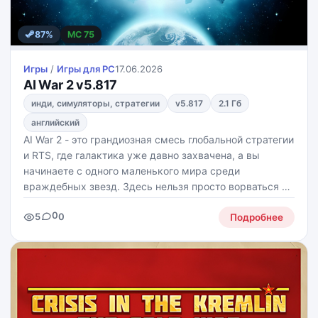
87%
MC 75
Игры
/
Игры для PС
17.06.2026
AI War 2 v5.817
инди, симуляторы, стратегии
v5.817
2.1 Гб
английский
AI War 2 - это грандиозная смесь глобальной стратегии
и RTS, где галактика уже давно захвачена, а вы
начинаете с одного маленького мира среди
враждебных звезд. Здесь нельзя просто ворваться с
криком "за мной, орлы!" - лучше тихо расширяться, не
0
5
0
привлекая лишнего внимания, строить империю
Подробнее