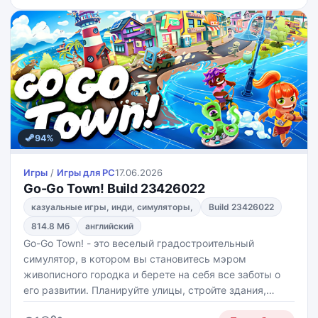
отправляйте в
94%
Игры
/
Игры для PС
17.06.2026
Go-Go Town! Build 23426022
казуальные игры, инди, симуляторы,
Build 23426022
814.8 Мб
английский
Go-Go Town! - это веселый градостроительный
симулятор, в котором вы становитесь мэром
живописного городка и берете на себя все заботы о
его развитии. Планируйте улицы, стройте здания,
настраивайте логистику, принимайте туристов и