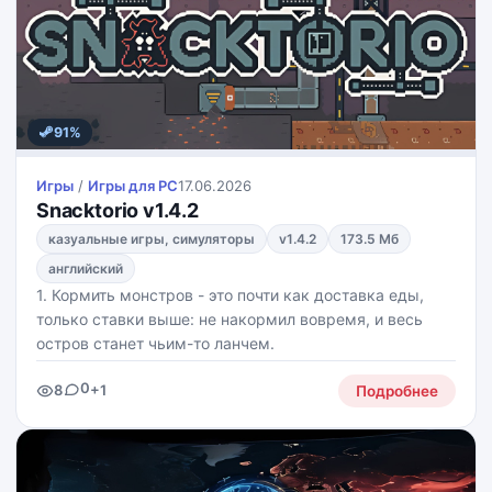
91%
Игры
/
Игры для PС
17.06.2026
Snacktorio v1.4.2
казуальные игры, симуляторы
v1.4.2
173.5 Мб
английский
1. Кормить монстров - это почти как доставка еды,
только ставки выше: не накормил вовремя, и весь
остров станет чьим-то ланчем.
0
8
+1
Подробнее