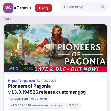
VGrom
VG
◐
Вход
Поиск по каталогу
Главная
81%
MC 82
Игры
/
Игры для PС
17.06.2026
Pioneers of Pagonia
v1.3.3.194526.release.customer gog
симуляторы, стратегии
v1.3.3.194526.release.customer gog
5.5 Гб