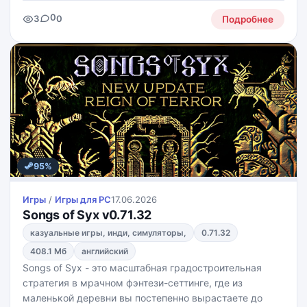
Тогда здесь можно смешивать ароматные эссенции,
0
3
0
собирать свои рецепты и делать парфюм с разными
Подробнее
акцентами и
95%
Игры
/
Игры для PС
17.06.2026
Songs of Syx v0.71.32
казуальные игры, инди, симуляторы,
0.71.32
408.1 Мб
английский
Songs of Syx - это масштабная градостроительная
стратегия в мрачном фэнтези-сеттинге, где из
маленькой деревни вы постепенно вырастаете до