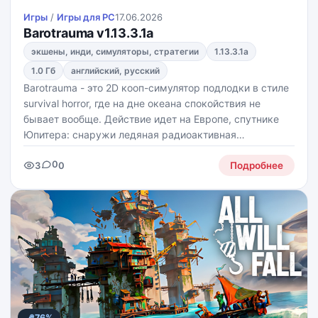
Игры
/
Игры для PС
17.06.2026
Barotrauma v1.13.3.1a
экшены, инди, симуляторы, стратегии
1.13.3.1a
1.0 Гб
английский, русский
Barotrauma - это 2D кооп-симулятор подлодки в стиле
survival horror, где на дне океана спокойствия не
бывает вообще. Действие идет на Европе, спутнике
Юпитера: снаружи ледяная радиоактивная
поверхность, внутри - темные воды, руины и всякая
0
3
0
подводная жуть. Тут надо не просто плавать, а
Подробнее
выживать,
76%