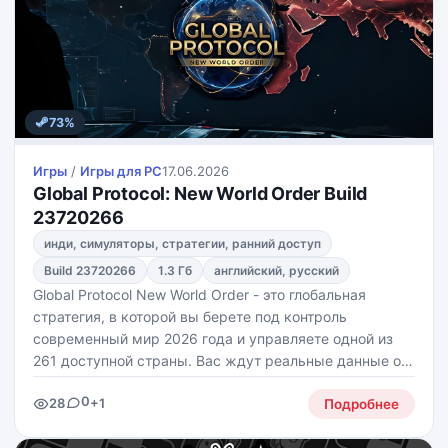
73%
Игры
/
Игры для PС
17.06.2026
Global Protocol: New World Order Build
23720266
инди, симуляторы, стратегии, ранний доступ
Build 23720266
1.3 Гб
английский, русский
Global Protocol New World Order - это глобальная
стратегия, в которой вы берете под контроль
современный мир 2026 года и управляете одной из
261 доступной страны. Вас ждут реальные данные о
ВВП, населении, армии, ресурсах, альянсах и
0
28
+1
политической системе, а дальнейшая судьба
Подробнее
государства зависит