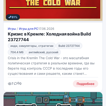
81%
Игры
/
Игры для PС
17.06.2026
Кризис в Кремле: Холодная война Build
23727744
инди, симуляторы, стратегии
Build 23727744
704.4 Мб
английский, русский
Crisis in the Kremlin The Cold War - это масштабная
политическая стратегия в реальном времени, где вы
берете под контроль СССР в последние годы его
существования и сами решаете, каким станет
будущее сверхдержавы. Вам предстоит управлять
0
7
0
экономикой, внешней политикой, внутренними
Подробнее
реформами и