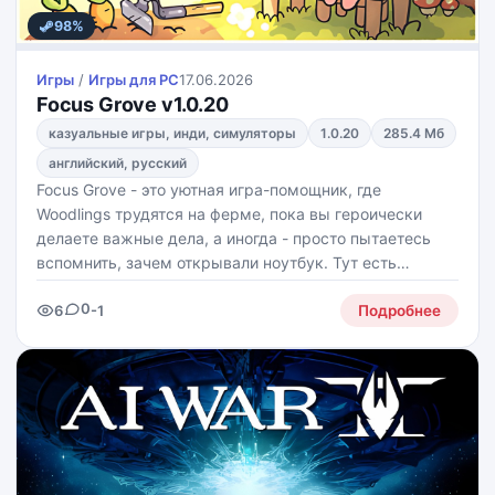
98%
Игры
/
Игры для PС
17.06.2026
Focus Grove v1.0.20
казуальные игры, инди, симуляторы
1.0.20
285.4 Мб
английский, русский
Focus Grove - это уютная игра-помощник, где
Woodlings трудятся на ферме, пока вы героически
делаете важные дела, а иногда - просто пытаетесь
вспомнить, зачем открывали ноутбук. Тут есть
Pomodoro, трекер задач, звуки природы, привычки,
0
6
-1
заметки и лесная ферма, которая растёт вместе с
Подробнее
вашим