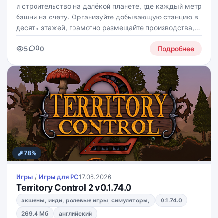
и строительство на далёкой планете, где каждый метр
башни на счету. Организуйте добывающую станцию в
десять этажей, грамотно размещайте производства,
поручайте задачи специалистам и выстраивайте
0
5
0
автоматизацию так, чтобы всё работало как часы.
Подробнее
78%
Игры
/
Игры для PС
17.06.2026
Territory Control 2 v0.1.74.0
экшены, инди, ролевые игры, симуляторы,
0.1.74.0
269.4 Мб
английский