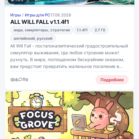
Игры
/
Игры для PС
17.06.2026
ALL WILL FALL v1.1.4f1
инди, симуляторы, стратегии
1.1.4f1
2.7 Гб
английский, русский
All Will Fall - постапокалиптический градостроительный
симулятор выживания, где любое строение может
рухнуть. В мире, поглощенном бескрайним океаном,
вам предстоит превратить маленькое поселение в
огромный вертикальный город, балансируя на грани
0
8
0
катастрофы.
Подробнее