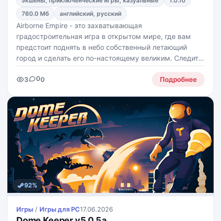
экшены, приключенческие игры, казуальные
1.0.10
760.0 Мб
английский, русский
Airborne Empire - это захватывающая
градостроительная игра в открытом мире, где вам
предстоит поднять в небо собственный летающий
город и сделать его по-настоящему великим. Следите
за балансом подъёмной силы, тяги и равновесия,
0
3
0
развивайте инфраструктуру, заботьтесь о жителях и
Подробнее
отражайте атаки
92%
Игры
/
Игры для PС
17.06.2026
Dome Keeper v5.0.5a