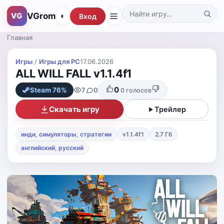
VGrom
VG
◐
Вход
Поиск по каталогу
Главная
Игры
/
Игры для PС
17.06.2026
ALL WILL FALL v1.1.4f1
0
7
0
Steam 76%
0
голосов
Скачать игру
Трейлер
инди
,
симуляторы
,
стратегии
v1.1.4f1
2.7 Гб
английский
,
русский