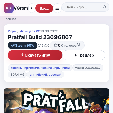
VGrom
VG
◐
Вход
Поиск по каталогу
Главная
Игры
/
Игры для PС
16.06.2026
Pratfall Build 23696867
0
5
0
Steam 90%
0
голосов
Скачать игру
Трейлер
экшены
,
приключенческие игры
,
инди
vBuild 23696867
307.4 Мб
английский
,
русский