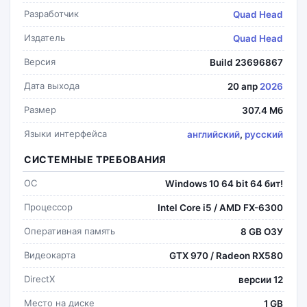
Разработчик
Quad Head
Издатель
Quad Head
Версия
Build 23696867
Дата выхода
20 апр
2026
Размер
307.4 Мб
Языки интерфейса
английский
,
русский
СИСТЕМНЫЕ ТРЕБОВАНИЯ
ОС
Windows 10 64 bit 64 бит!
Процессор
Intel Core i5 / AMD FX-6300
Оперативная память
8 GB ОЗУ
Видеокарта
GTX 970 / Radeon RX580
DirectX
версии 12
Место на диске
1 GB