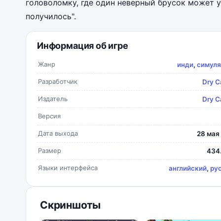
головоломку, где один неверный брусок может у
получилось".
Информация об игре
Жанр
инди
,
симул
Разработчик
Dry C
Издатель
Dry C
Версия
Дата выхода
28 мая
Размер
434
Языки интерфейса
английский
,
ру
Скриншоты