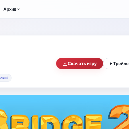
Архив
Скачать игру
Трейле
сский