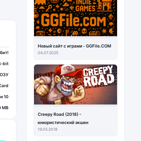
Новый сайт с играми - GGFile.COM
бит!
04.07.2025
-bit
 ОЗУ
Card
и 10
0 MB
Creepy Road (2018) -
юмористический экшен
19.05.2018