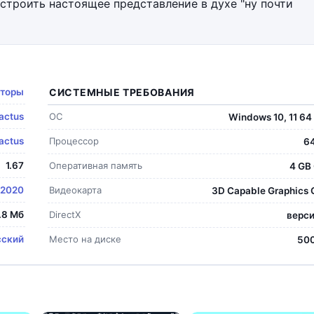
строить настоящее представление в духе "ну почти
яторы
СИСТЕМНЫЕ ТРЕБОВАНИЯ
actus
ОС
Windows 10, 11 64 
actus
Процессор
64
1.67
Оперативная память
4 GB
2020
Видеокарта
3D Capable Graphics 
.8 Мб
DirectX
верси
сский
Место на диске
50