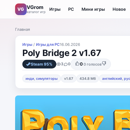
VGrom
VG
Игры
PC
Мини игры
Новое
каталог игр
Главная
Игры
/
Игры для PС
16.06.2026
Poly Bridge 2 v1.67
0
3
0
Steam 95%
0
голосов
инди
,
симуляторы
v1.67
434.8 Мб
английский
,
ру