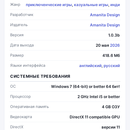
Жанр
приключенческие игры
,
казуальные игры
,
инди
Разработчик
Amanita Design
Издатель
Amanita Design
Версия
1.0.3b
Дата выхода
20 мая
2026
Размер
418.6 Мб
Языки интерфейса
английский
,
русский
СИСТЕМНЫЕ ТРЕБОВАНИЯ
ОС
Windows 7 (64-bit) or better 64 бит!
Процессор
2 GHz Intel i5 or better
Оперативная память
4 GB ОЗУ
Видеокарта
DirectX 11 compatible GPU
DirectX
версии 11