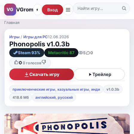
VGrom
VG
◐
Вход
Поиск по каталогу
Главная
Игры
/
Игры для PС
12.06.2026
Phonopolis v1.0.3b
5
0
Steam 93%
Metacritic 87
0
0
голосов
Скачать игру
Трейлер
приключенческие игры
,
казуальные игры
,
инди
v1.0.3b
418.6 Мб
английский
,
русский