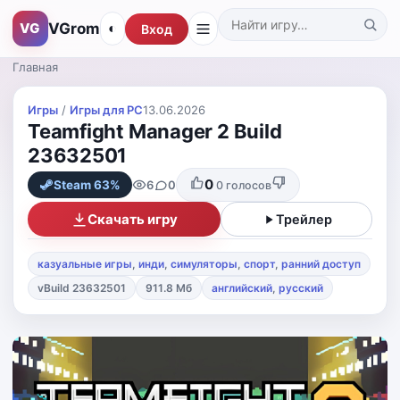
VGrom
VG
◐
Вход
Поиск по каталогу
Главная
Игры
/
Игры для PС
13.06.2026
Teamfight Manager 2 Build
23632501
0
6
0
Steam 63%
0
голосов
Скачать игру
Трейлер
казуальные игры
,
инди
,
симуляторы
,
спорт
,
ранний доступ
vBuild 23632501
911.8 Мб
английский
,
русский