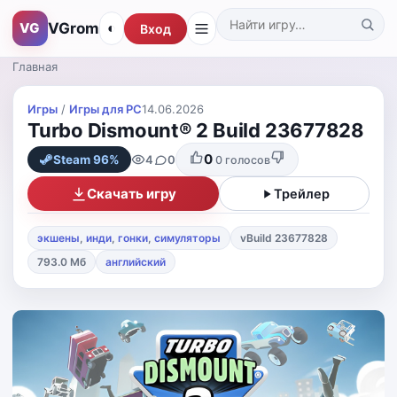
VGrom
VG
◐
Вход
Поиск по каталогу
Главная
Игры
/
Игры для PС
14.06.2026
Turbo Dismount® 2 Build 23677828
0
4
0
Steam 96%
0
голосов
Скачать игру
Трейлер
экшены
,
инди
,
гонки
,
симуляторы
vBuild 23677828
793.0 Мб
английский