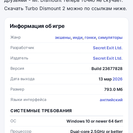
друзьями - Mr. Dismount теперь точно не скучает.
Скачать Turbo Dismount 2 можно по ссылкам ниже.
Информация об игре
Жанр
экшены
,
инди
,
гонки
,
симуляторы
Разработчик
Secret Exit Ltd.
Издатель
Secret Exit Ltd.
Версия
Build 23677828
Дата выхода
13 мар
2026
Размер
793.0 Мб
Языки интерфейса
английский
СИСТЕМНЫЕ ТРЕБОВАНИЯ
ОС
Windows 10 or newer 64 бит!
Процессор
Dual-core 2.5GHz or better