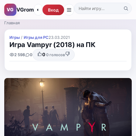
VGrom
VG
◐
Вход
Поиск по каталогу
Главная
Игры
/
Игры для PС
23.03.2021
Игра Vampyr (2018) на ПК
0
2 598
0
0
голосов