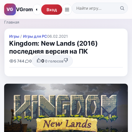
VGrom
VG
◐
Вход
Поиск по каталогу
Главная
Игры
/
Игры для PС
06.02.2021
Kingdom: New Lands (2016)
последняя версия на ПК
0
5 744
0
0
голосов