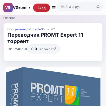
VGrom
VG
◐
Вход
Поиск по каталогу
Главная
Программы
/
Portable
05.09.2015
Переводчик PROMT Expert 11
торрент
0
16 246
0
0
голосов