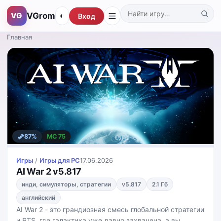
VGrom
VG
◐
Вход
Поиск по каталогу
Главная
87%
MC 75
Игры
/
Игры для PС
17.06.2026
AI War 2 v5.817
инди, симуляторы, стратегии
v5.817
2.1 Гб
английский
AI War 2 - это грандиозная смесь глобальной стратегии
и RTS, где галактика уже давно захвачена, а вы