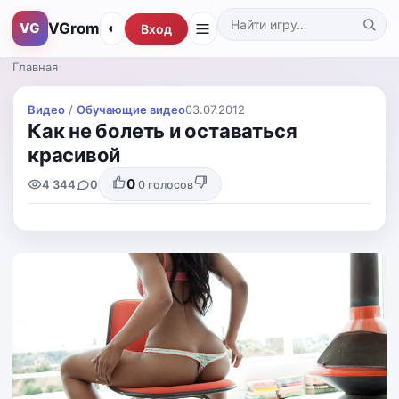
VGrom
VG
◐
Вход
Поиск по каталогу
Главная
Видео
/
Обучающие видео
03.07.2012
Как не болеть и оставаться
красивой
0
4 344
0
0
голосов