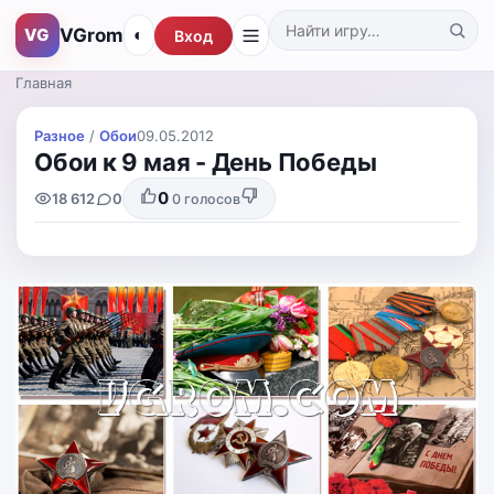
VGrom
VG
◐
Вход
Поиск по каталогу
Главная
Разное
/
Обои
09.05.2012
Обои к 9 мая - День Победы
0
18 612
0
0
голосов