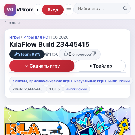
VGrom
VG
◐
Вход
Поиск по каталогу
Главная
Игры
/
Игры для PС
11.06.2026
KilaFlow Build 23445415
0
1
0
Steam 98%
0
голосов
Скачать игру
Трейлер
экшены
,
приключенческие игры
,
казуальные игры
,
инди
,
гонки
vBuild 23445415
1.0 Гб
английский