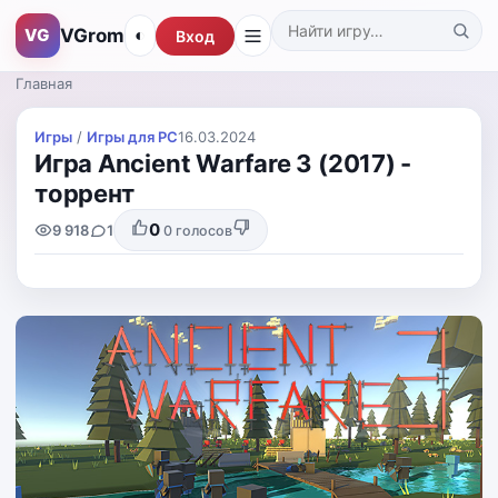
VGrom
VG
◐
Вход
Поиск по каталогу
Главная
Игры
/
Игры для PС
16.03.2024
Игра Ancient Warfare 3 (2017) -
торрент
0
9 918
1
0
голосов