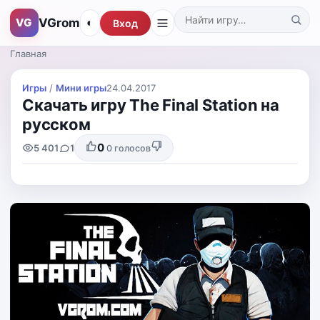
VGrom
VG
◐
Вход
Поиск по каталогу
Главная
Игры
/
Мини игры
24.04.2017
Скачать игру The Final Station на
русском
0
5 401
1
0
голосов