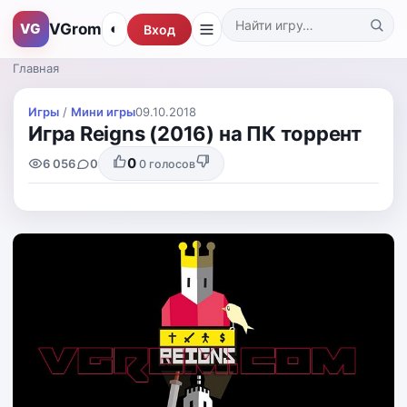
VGrom
VG
◐
Вход
Поиск по каталогу
Главная
Игры
/
Мини игры
09.10.2018
Игра Reigns (2016) на ПК торрент
0
6 056
0
0
голосов