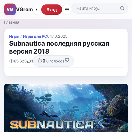
VGrom
VG
◐
Вход
Поиск по каталогу
Главная
Игры
/
Игры для PС
04.10.2025
Subnautica последняя русская
версия 2018
0
65 623
1
0
голосов