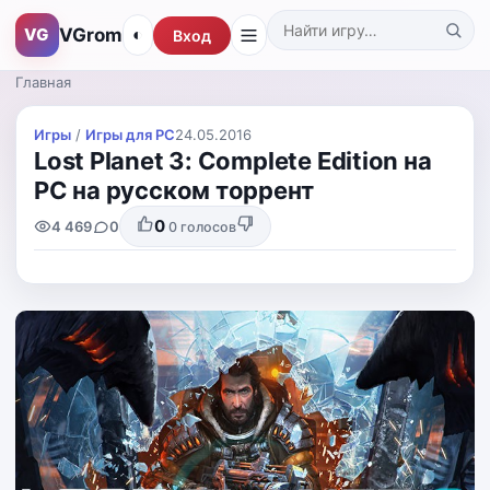
VGrom
VG
◐
Вход
Поиск по каталогу
Главная
Игры
/
Игры для PС
24.05.2016
Lost Planet 3: Complete Edition на
РС на русском торрент
0
4 469
0
0
голосов