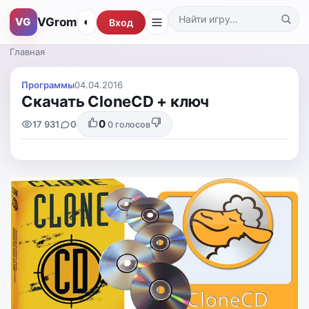
VGrom
VG
◐
Вход
Поиск по каталогу
Главная
Программы
04.04.2016
Скачать CloneCD + ключ
0
17 931
0
0
голосов