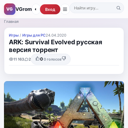
VGrom
VG
◐
Вход
Поиск по каталогу
Главная
Игры
/
Игры для PС
24.04.2020
ARK: Survival Evolved русская
версия торрент
0
11 163
2
0
голосов