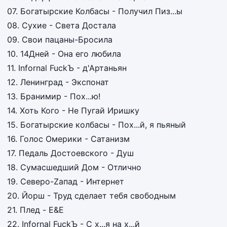
07. Богатырские Колбасы - Получил Пиз...ы
08. Сухие - Света Достала
09. Свои пацаны-Бросила
10. 14Дней - Она его любила
11. Infornal FuckЪ - д'Артаньян
12. Ленинград - Экспонат
13. Бранимир - Пох...ю!
14. Хоть Кого - Не Пугай Иришку
15. Богатырские колбасы - Пох...й, я пьяный
16. Голос Омерики - Сатанизм
17. Педаль Достоевского - Душ
18. Сумасшедший Дом - Отлично
19. Северо-Zапад - Интернет
20. Йорш - Труд сделает тебя свободным
21. Плед - E&E
22. Infornal FuckЪ - С х...я на х...й