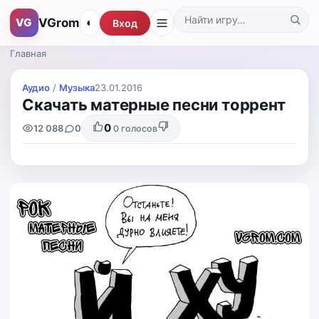
VGrom
VG
◐
Вход
Поиск по каталогу
Главная
Аудио
/
Музыка
23.01.2016
Скачать матерные песни торрент
0
12 088
0
0
голосов