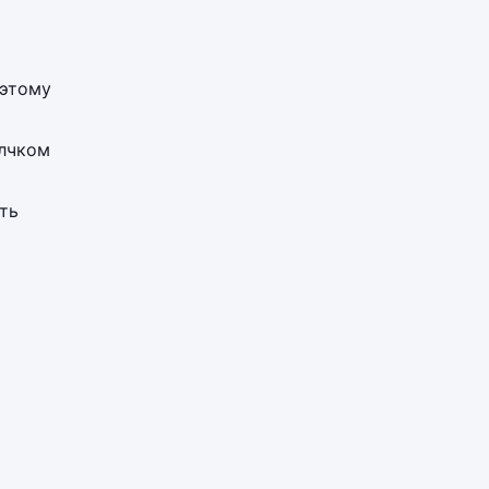
 этому
елчком
ть