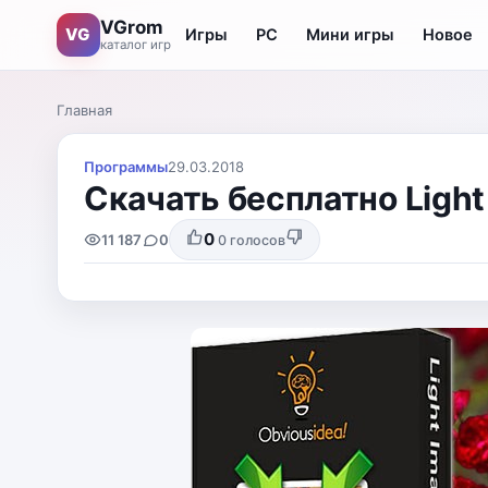
VGrom
VG
Игры
PC
Мини игры
Новое
каталог игр
Главная
Программы
29.03.2018
Скачать бесплатно Light
0
11 187
0
0
голосов