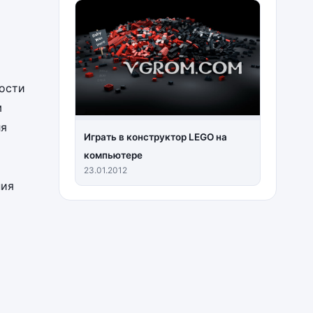
ности
м
ля
Играть в конструктор LEGO на
компьютере
23.01.2012
ния