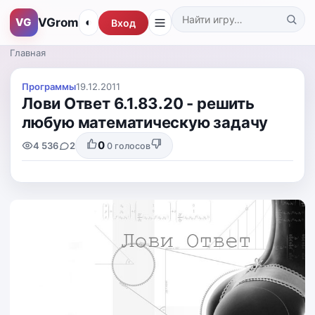
VGrom
VG
◐
Вход
Поиск по каталогу
Главная
Программы
19.12.2011
Лови Ответ 6.1.83.20 - решить
любую математическую задачу
0
4 536
2
0
голосов