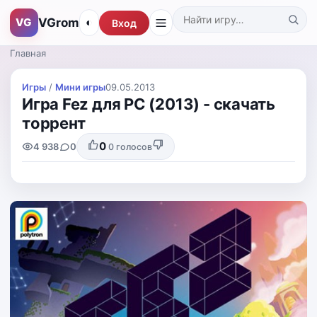
VGrom
VG
◐
Вход
Поиск по каталогу
Главная
Игры
/
Мини игры
09.05.2013
Игра Fez для PC (2013) - скачать
торрент
0
4 938
0
0
голосов